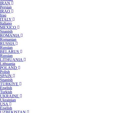
IRAN
Persian
IRAQ
Iraq
ITALY
Italiano
MEXICO
Spanish
ROMANIA
Romanian
RUSSIA
Russian
BELARUS
Russian
LITHUANIA
Lithuania
POLAND
Polish
SPAIN
Spanish
TÜRKİYE
English
Turkish
UKRAINE
Ukrainian
USA
English
UZBEKISTAN