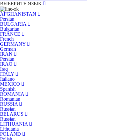
ВЫБЕРИТЕ ЯЗЫК
AFGHANISTAN
Persian
BULGARIA
Bulgarian
FRANCE
French
GERMANY
German
IRAN
Persian
IRAQ
Iraq
ITALY
Italiano
MEXICO
Spanish
ROMANIA
Romanian
RUSSIA
Russian
BELARUS
Russian
LITHUANIA
Lithuania
POLAND
Polish