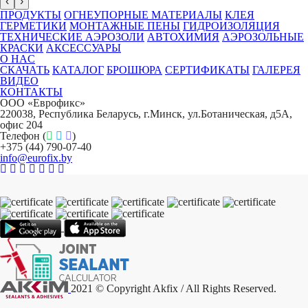
‹
›
ПРОДУКТЫ
ОГНЕУПОРНЫЕ МАТЕРИАЛЫ
КЛЕЯ
ГЕРМЕТИКИ
МОНТАЖНЫЕ ПЕНЫ
ГИДРОИЗОЛЯЦИЯ
TЕХНИЧЕСКИЕ АЭРОЗОЛИ
АВТОХИМИЯ
АЭРОЗОЛЬНЫЕ
КРАСКИ
АКСЕССУАРЫ
O HAC
СКАЧАТЬ
КАТАЛОГ
БРОШЮРА
СЕРТИФИКАТЫ
ГАЛЕРЕЯ
ВИДЕО
КОНТАКТЫ
ООО «Еврофикс»
220038, Республика Беларусь, г.Минск, ул.Ботаническая, д5А,
офис 204
Телефон (
)
+375 (44) 790-07-40
info@eurofix.by
2021 © Copyright Akfix / All Rights Reserved.