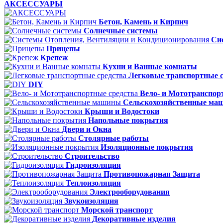
АКСЕССУАРЫ
Бетон, Камень и Кирпич
Солнечные системы
Си
Прицепы
Крепеж
Кухни и Ванные комнаты
Легковые транспортные с
DIY
Вело- и Мототранспор
Сельскохозяйственные м
Крыши и Водостоки
Напольные покрытия
Двери и Окна
Столярные работы
Изоляционные покрытия
Строительство
Гидроизоляция
Противопожарная Защита
Теплоизоляция
Электрооборудования
Звукоизоляция
Морской транспорт
Декоративные изделия