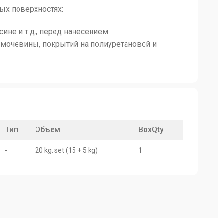
тых поверхностях:
сине и т.д., перед нанесением
мочевины, покрытий на полиуретановой и
Тип
Объем
BoxQty
-
20 kg. set (15 + 5 kg)
1