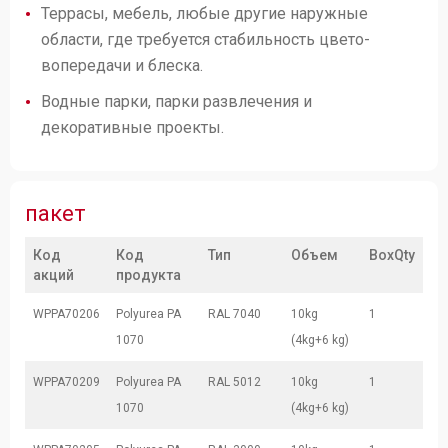
Террасы, мебель, любые другие наружные
области, где требуется стабильность цвето-
вопередачи и блеска.
Водные парки, парки развлечения и
декоративные проекты.
пакет
Код
Код
Тип
Объем
BoxQty
акций
продукта
WPPA70206
Polyurea PA
RAL 7040
10kg
1
1070
(4kg+6 kg)
WPPA70209
Polyurea PA
RAL 5012
10kg
1
1070
(4kg+6 kg)