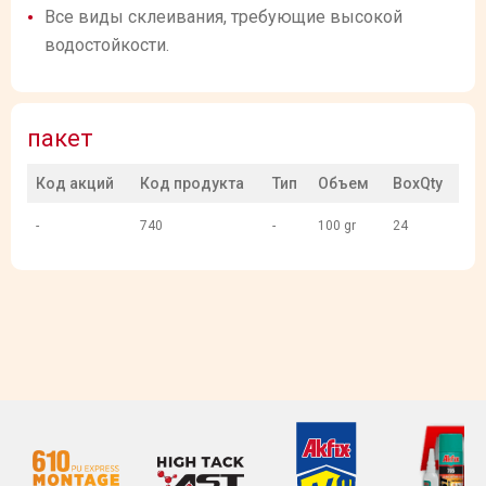
Все виды склеивания, требующие высокой
водостойкости.
пакет
Код акций
Код продукта
Тип
Объем
BoxQty
-
740
-
100 gr
24