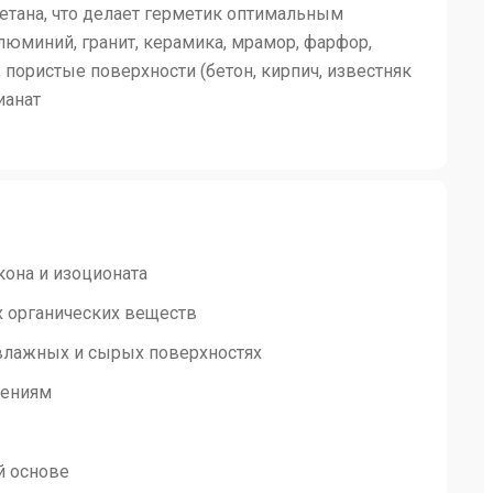
ретана, что делает герметик оптимальным
юминий, гранит, керамика, мрамор, фарфор,
 пористые поверхности (бетон, кирпич, известняк
ианат
кона и изоционата
х органических веществ
 влажных и сырых поверхностях
чениям
й основе