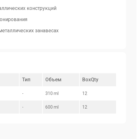
аллических конструкций
ионирования
металлических занавесах
Тип
Объем
BoxQty
-
310 ml
12
-
600 ml
12